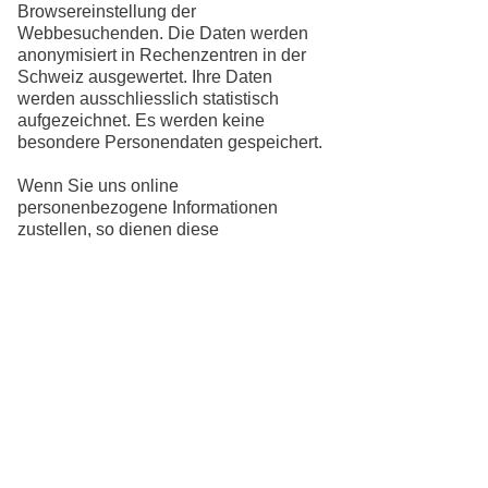
Browsereinstellung der
Webbesuchenden. Die Daten werden
anonymisiert in Rechenzentren in der
Schweiz ausgewertet. Ihre Daten
werden ausschliesslich statistisch
aufgezeichnet. Es werden keine
besondere Personendaten gespeichert.
Wenn Sie uns online
personenbezogene Informationen
zustellen, so dienen diese
Personendaten einzig dem uns
erteilten Auftrag. Je nach Art des
Dienstes können dabei
unterschiedliche Software-
Komponenten und die Betreiber dieser
Komponenten involviert werden.
Solche Dritte unterstehen wie wir der
gemeinsamen Verpflichtung, die
Bestimmungen des Datenschutzes
vollumfänglich einzuhalten und
Personendaten einzig gemäss dem